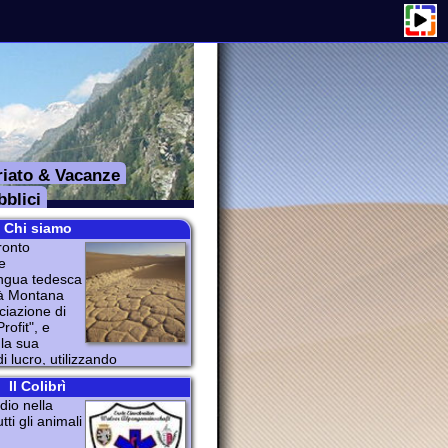
anze
zando
tario.
stro delle
lla Regione
occorso e
la Legge n°
ariato), e dal
al Decreto
7 n° 460, è