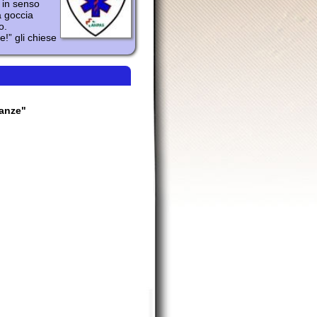
Organizzazione
(acronimo
ispose il
e il leone con
ispose: ”
Io